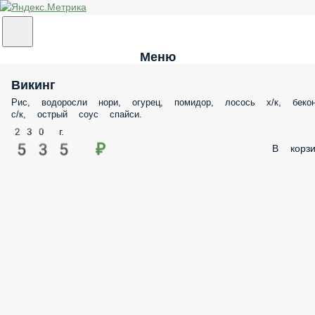
Меню
Викинг
Рис, водоросли нори, огурец, помидор, лосось х/к,
бекон с/к, острый соус спайси.
230 г.
535 ₽
В корзи